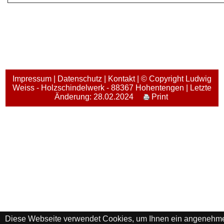
Impressum
|
Datenschutz
|
Kontakt
| © Copyright Ludwig
Weiss - Holzschindelwerk - 88367 Hohentengen | Letzte
Änderung: 28.02.2024
Print
Diese Webseite verwendet Cookies, um Ihnen ein angenehm