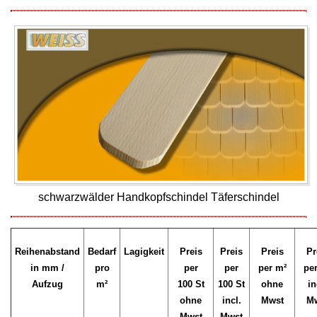
schwarzwälder Handkopfschindel Täferschindel
Reihenabstand
Bedarf
Lagigkeit
Preis
Preis
Preis
Pr
in mm /
pro
per
per
per m²
pe
Aufzug
m²
100 St
100 St
ohne
in
ohne
incl.
Mwst
M
Mwst
Mwst