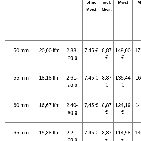
ohne
incl.
Mwst
M
Mwst
Mwst
50 mm
20,00 lfm
2,88-
7,45 €
8,87
149,00
17
lagig
€
€
55 mm
18,18 lfm
2,61-
7,45 €
8,87
135,44
16
lagig
€
€
60 mm
16,67 lfm
2,40-
7,45 €
8,87
124,19
14
lagig
€
€
65 mm
15,38 lfm
2,21-
7,45 €
8,87
114,58
13
lagig
€
€