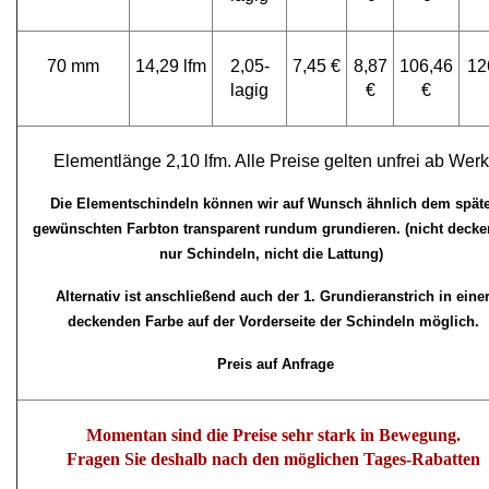
70 mm
14,29 lfm
2,05-
7,45 €
8,87
106,46
12
lagig
€
€
Elementlänge 2,10 lfm. Alle Preise gelten unfrei ab Werk
Die Elementschindeln können wir auf Wunsch ähnlich dem spät
gewünschten Farbton transparent rundum grundieren. (nicht decke
nur Schindeln, nicht die Lattung)
Alternativ ist anschließend auch der 1. Grundieranstrich in eine
deckenden Farbe auf der Vorderseite der Schindeln möglich.
Preis auf Anfrage
Momentan sind die Preise sehr stark in Bewegung.
Fragen Sie deshalb nach den möglichen Tages-Rabatten