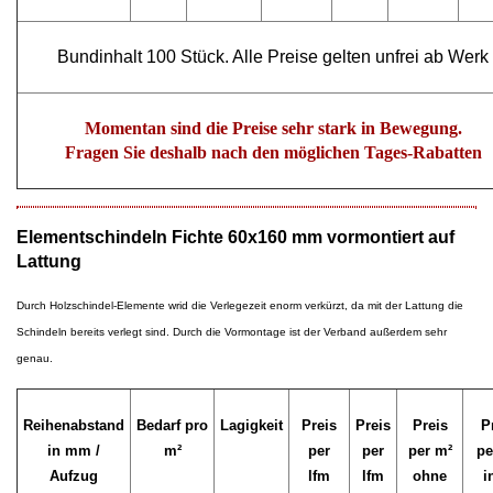
Bundinhalt 100 Stück. Alle Preise gelten unfrei ab Werk
Momentan sind die Preise sehr stark in Bewegung.
Fragen Sie deshalb nach den möglichen Tages-Rabatten
Elementschindeln Fichte 60x160 mm vormontiert auf
Lattung
Durch Holzschindel-Elemente wrid die Verlegezeit enorm verkürzt, da mit der Lattung die
Schindeln bereits verlegt sind. Durch die Vormontage ist der Verband außerdem sehr
genau.
Reihenabstand
Bedarf pro
Lagigkeit
Preis
Preis
Preis
P
in mm /
m²
per
per
per m²
pe
Aufzug
lfm
lfm
ohne
i