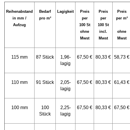
Reihenabstand
Bedarf
Lagigkeit
Preis
Preis
Preis
in mm /
pro m²
per
per
per m²
Aufzug
100 St
100 St
ohne
incl.
ohne
Mwst
Mwst
Mwst
115 mm
87 Stück
1,96-
67,50 €
80,33 €
58,73 €
lagig
110 mm
91 Stück
2,05-
67,50 €
80,33 €
61,43 €
lagig
100 mm
100
2,25-
67,50 €
80,33 €
67,50 €
Stück
lagig