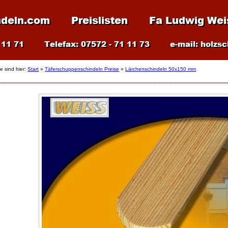
ie sind hier:
Start
»
Täferschuppenschindeln Preise
»
Lärchenschindeln 50x150 mm