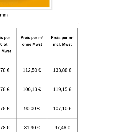
0 mm
is per
Preis per m²
Preis per m²
0 St
ohne Mwst
incl. Mwst
. Mwst
,78 €
112,50 €
133,88 €
,78 €
100,13 €
119,15 €
,78 €
90,00 €
107,10 €
,78 €
81,90 €
97,46 €