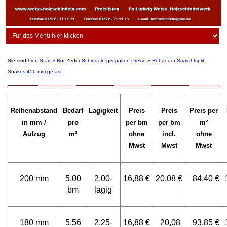
Sie sind hier:
Start
»
Rot-Zeder Schindeln gespalten Preise
»
Rot-Zeder Straightsplit
Shakes 450 mm gefast
Reihenabstand
Bedarf
Lagigkeit
Preis
Preis
Preis per
in mm /
pro
per bm
per bm
m²
Aufzug
m²
ohne
incl.
ohne
Mwst
Mwst
Mwst
200 mm
5,00
2,00-
16,88 €
20,08 €
84,40 €
bm
lagig
180 mm
5,56
2,25-
16,88 €
20,08
93,85 €