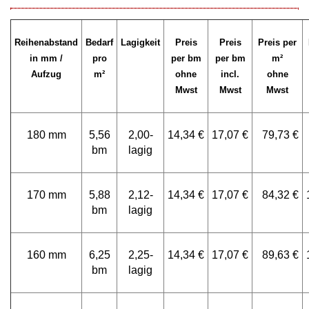
Reihenabstand
Bedarf
Lagigkeit
Preis
Preis
Preis per
in mm /
pro
per bm
per bm
m²
Aufzug
m²
ohne
incl.
ohne
Mwst
Mwst
Mwst
180 mm
5,56
2,00-
14,34 €
17,07 €
79,73 €
bm
lagig
170 mm
5,88
2,12-
14,34 €
17,07 €
84,32 €
bm
lagig
160 mm
6,25
2,25-
14,34 €
17,07 €
89,63 €
bm
lagig